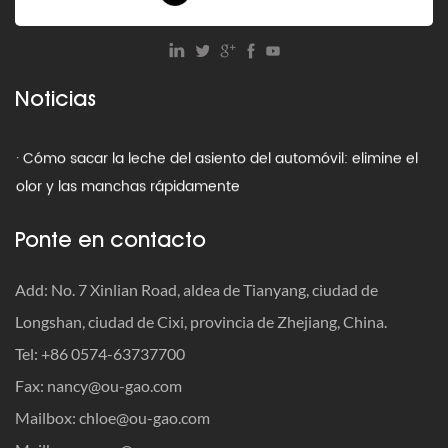
· ¿Cuál es el límite de peso para un asiento infantil para
automóvil?
· Programas de reciclaje de asientos para el automóvil:
Noticias
cómo deshacerse de los asientos caducados
· Cómo sacar la leche del asiento del automóvil: elimine el
olor y las manchas rápidamente
· Cuándo ajustar las correas del asiento del automóvil
Ponte en contacto
· Cómo viajar con un asiento para el automóvil: la guía
definitiva para priorizar la seguridad
Add: No. 7 Xinlian Road, aldea de Tianyang, ciudad de
Longshan, ciudad de Cixi, provincia de Zhejiang, China.
· ¿Cómo deshacerse de los asientos viejos del automóvil:
Tel: +86 0574-63737700
reciclarlos, donarlos o tirarlos a la basura?
Fax:
nancy@ou-gao.com
· ¿Cuál es el límite de peso para un asiento infantil para
Mailbox:
chloe@ou-gao.com
automóvil?