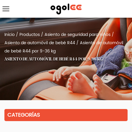
Inicio
/
Productos
/
Asiento de seguridad para niños
/
Asiento de automóvil de bebé R44
/
Asiento de automóvil
de bebé R44 por 9-36 kg
ASIENTO DE AUTOMÓVIL DE BEBÉ R44 POR 9-36 KG
CATEGORÍAS