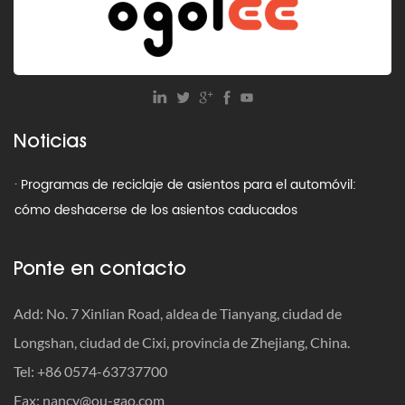
· ¿Cómo deshacerse de los asientos viejos del automóvil:
reciclarlos, donarlos o tirarlos a la basura?
· ¿Cuál es el límite de peso para un asiento infantil para
Noticias
automóvil?
· Programas de reciclaje de asientos para el automóvil:
cómo deshacerse de los asientos caducados
· Cómo sacar la leche del asiento del automóvil: elimine el
Ponte en contacto
olor y las manchas rápidamente
· Cuándo ajustar las correas del asiento del automóvil
Add: No. 7 Xinlian Road, aldea de Tianyang, ciudad de
Longshan, ciudad de Cixi, provincia de Zhejiang, China.
· Cómo viajar con un asiento para el automóvil: la guía
Tel: +86 0574-63737700
definitiva para priorizar la seguridad
Fax:
nancy@ou-gao.com