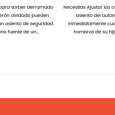
tas Ajustar las correas del
La forma más segu
asiento del automóvil
con silla de auto e
ediatamente cuando los
avión para su hijo y
ombros de su hijo ya...