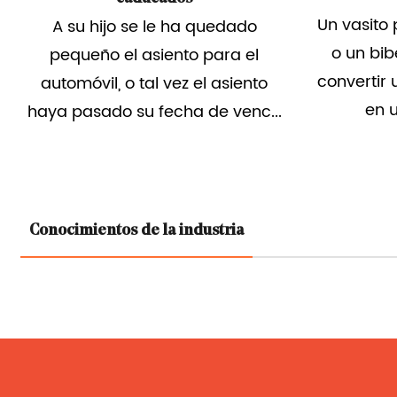
Un vasito para sorber derramado
Necesi
o un biberón olvidado pueden
convertir un asiento de seguridad
Inm
o
en una fuente de un...
h
..
Conocimientos de la industria