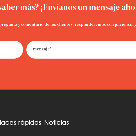
saber más? ¡Envíanos un mensaje ah
pregunta y comentario de los clientes, responderemos con paciencia 
· Cuándo ajustar las correas del asiento
del automóvil
· Cómo viajar con un asiento para el
automóvil: la guía definitiva para priorizar
la seguridad
· ¿Cómo deshacerse de los asientos
viejos del automóvil: reciclarlos, donarlos
o tirarlos a la basura?
· ¿Cuál es el límite de peso para un
laces rápidos
Noticias
asiento infantil para automóvil?