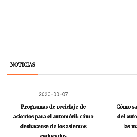
NOTICIAS
2026-07-29
Cómo sacar la leche del asiento
Cuán
o
del automóvil: elimine el olor y
las manchas rápidamente