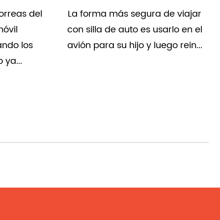
ra de viajar
Las formas más responsables d
s usarlo en el
deshacerse de lo viejo asientos
 luego rein...
de coche Debe reciclarlos a ...