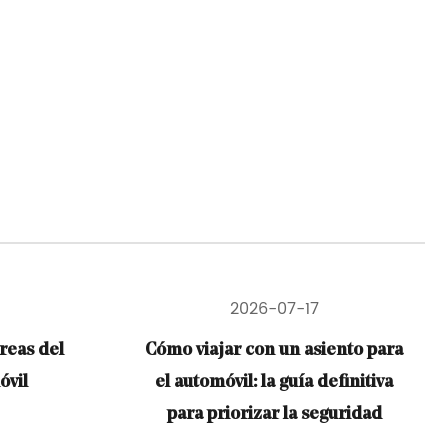
17
2026-07-10
 asiento para
¿Cómo deshacerse de los
ía definitiva
asientos viejos del automóvil:
a seguridad
reciclarlos, donarlos o tirarlos a
la basura?