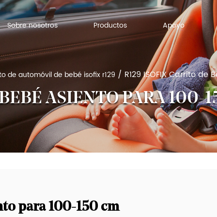
Sobre nosotros
Productos
Apoyo
/
R129 ISOFIX Carrito de 
to de automóvil de bebé isofix r129
 BEBÉ ASIENTO PARA 100-1
nto para 100-150 cm