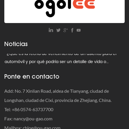
· ¿Cuál es el asiento de seguridad más pequeño para un
bebé? ¿Es siempre seguro el tamaño compacto?
Noticias
· ¿Qué es la fecha de vencimiento de un asiento para el
automóvil y por qué podría ser un detalle de vida o
muerte?
· Cuándo ajustar las correas del asiento del automóvil
Ponte en contacto
· Cómo viajar con un asiento para el automóvil: la guía
Add: No. 7 Xinlian Road, aldea de Tianyang, ciudad de
definitiva para priorizar la seguridad
Longshan, ciudad de Cixi, provincia de Zhejiang, China.
· ¿Cómo deshacerse de los asientos viejos del automóvil:
Tel: +86 0574-63737700
reciclarlos, donarlos o tirarlos a la basura?
Fax:
nancy@ou-gao.com
· ¿Cuál es el límite de peso para un asiento infantil para
Mailbox:
chloe@ou-gao.com